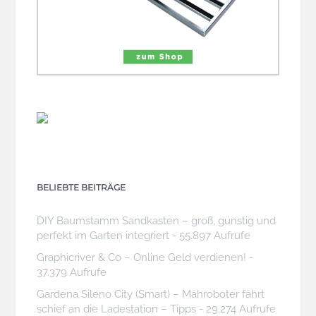
BELIEBTE BEITRÄGE
DIY Baumstamm Sandkasten – groß, günstig und
perfekt im Garten integriert
- 55.897 Aufrufe
Graphicriver & Co – Online Geld verdienen!
-
37.379 Aufrufe
Gardena Sileno City (Smart) – Mähroboter fährt
schief an die Ladestation – Tipps
- 29.274 Aufrufe