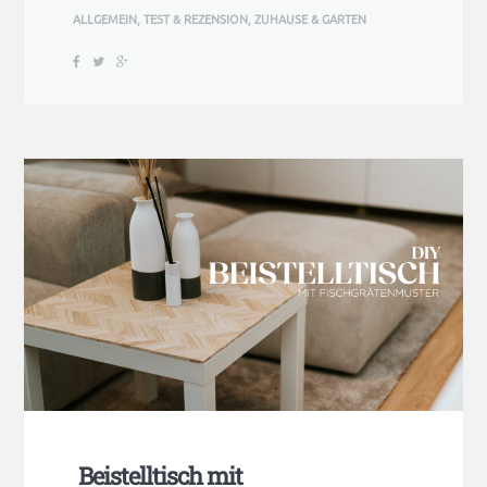
ALLGEMEIN
,
TEST & REZENSION
,
ZUHAUSE & GARTEN
Beistelltisch mit