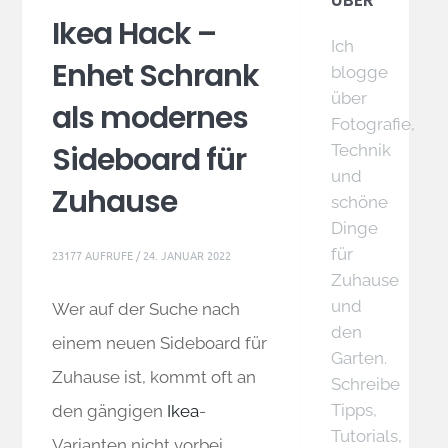
ÜBER
Ikea Hack –
Ich
Enhet Schrank
blogge
über
als modernes
Fotografie,
Sideboard für
Technik
und
Zuhause
schöne
Dinge
für
23177 AUFRUFE /
24. JANUAR 2022
Zuhause
und
Wer auf der Suche nach
den
einem neuen Sideboard für
Garten.
Zuhause ist, kommt oft an
Schreibe
Tipps,
den gängigen
Ikea
-
Tutorials,
Varianten nicht vorbei.