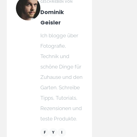
GESCHRIEBEN VON
Dominik
Geisler
Ich blogge über
Fotografie,
Technik und
schöne Dinge für
Zuhause und den
Garten. Schreibe
Tipps, Tutorials,
Rezensionen und
teste Produkte.
F
Y
I