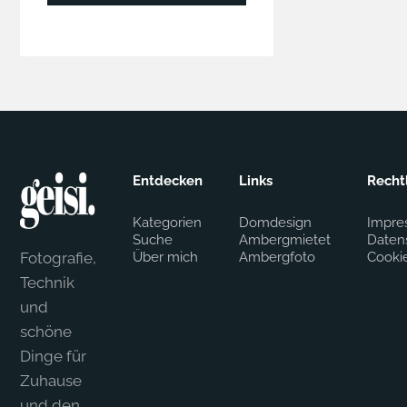
Entdecken
Links
Recht
Kategorien
Domdesign
Impre
Suche
Ambergmietet
Daten
Fotografie,
Über mich
Ambergfoto
Cooki
Technik
und
schöne
Dinge für
Zuhause
und den