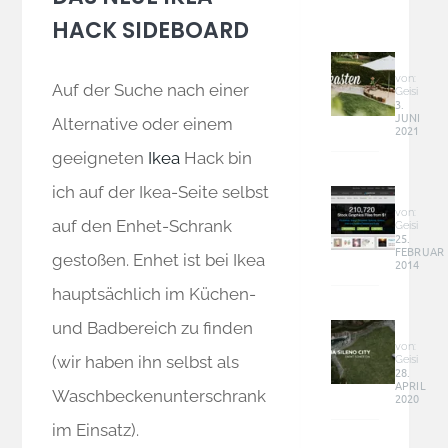
HACK SIDEBOARD
DIY
Baum
Sandk
von:
Auf der Suche nach einer
Geisi
–
3.
JUNI
groß,
Alternative oder einem
2021
günst
geeigneten
Ikea
Hack bin
und
Graphi
perfek
ich auf der Ikea-Seite selbst
&
im
Co
von:
Garte
auf den Enhet-Schrank
Geisi
–
25.
integr
FEBRUAR
Online
gestoßen. Enhet ist bei Ikea
2014
Geld
hauptsächlich im Küchen-
verdie
Garde
und Badbereich zu finden
Sileno
City
von:
(wir haben ihn selbst als
Geisi
(Smar
28.
APRIL
–
Waschbeckenunterschrank
2020
Mähro
fährt
im Einsatz).
Rasen