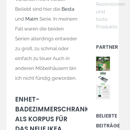
Rezensionen
Beliebt sind hier die
Besta
und
und
Malm
Serie. In meinem
teste
Produkte.
Fall waren die beiden
Serien allerdings entweder
PARTNER
zu groß, zu schmal oder
einfach zu teuer. Auch in
anderen Möbelhäusern bin
ich nicht fündig geworden.
ENHET-
BADEZIMMERSCHRANK
BELIEBTE
ALS KORPUS FÜR
BEITRÄGE
DAS NEUE IKEA