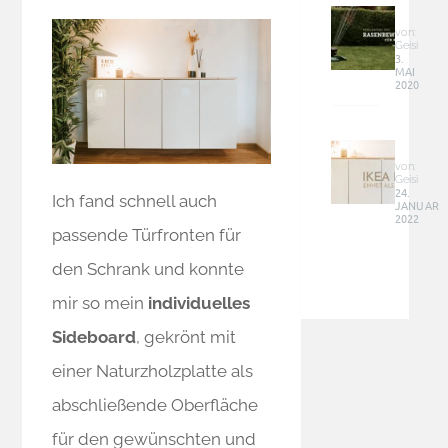
schief
für
an
kleine
von:
die
Geisi
und
3.
Lades
MAI
schma
–
2020
Fläch
Tipps
–
Ikea
Siena
Hack
Garde
–
von:
2100
Geisi
Enhet
24.
Ich fand schnell auch
JANUAR
Schra
2022
als
passende Türfronten für
moder
Sideb
den Schrank und konnte
für
mir so mein
individuelles
Zuhau
Sideboard
, gekrönt mit
einer Naturzholzplatte als
abschließende Oberfläche
für den gewünschten und