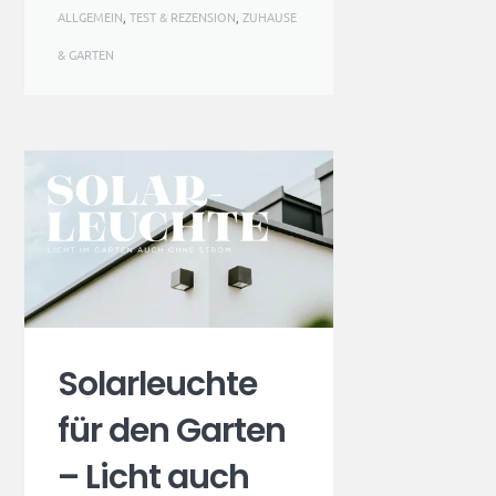
ALLGEMEIN
,
TEST & REZENSION
,
ZUHAUSE
& GARTEN
Solarleuchte
für den Garten
– Licht auch