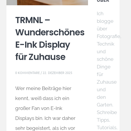
ÜBER
Ich
TRMNL –
blogge
über
Wunderschönes
Fotografie,
E-Ink Display
Technik
und
für Zuhause
schöne
Dinge
0 KOMMENTARE
/
22. DEZEMBER 2025
für
Zuhause
Wer meine Beiträge hier
und
den
kennt, weiß dass ich ein
Garten.
großer Fan von E-Ink
Schreibe
Displays bin. Ich war daher
Tipps,
Tutorials,
sehr begeistert, als ich vor