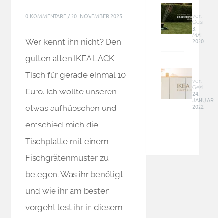
schief
für
an
0 KOMMENTARE
/
20. NOVEMBER 2025
kleine
von:
die
Geisi
und
3.
Lades
MAI
schma
–
Wer kennt ihn nicht? Den
2020
Fläch
Tipps
–
gulten alten IKEA LACK
Ikea
Siena
Hack
Tisch für gerade einmal 10
Garde
–
von:
2100
Geisi
Euro. Ich wollte unseren
Enhet
24.
JANUAR
Schra
2022
etwas aufhübschen und
als
moder
entschied mich die
Sideb
für
Tischplatte mit einem
Zuhau
Fischgrätenmuster zu
belegen. Was ihr benötigt
und wie ihr am besten
vorgeht lest ihr in diesem