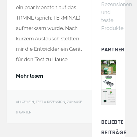
Rezensionen
ein paar Monaten auf das
und
TRMNL (sprich: TERMINAL)
teste
Produkte.
aufmerksam wurde. Nach
kurzem Austausch stellten
PARTNER
mir die Entwickler ein Gerät
für den Test zu Hause...
Mehr lesen
ALLGEMEIN
,
TEST & REZENSION
,
ZUHAUSE
& GARTEN
BELIEBTE
BEITRÄGE