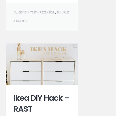
ALLGEMEIN
,
TEST & REZENSION
,
ZUHAUSE
& GARTEN
Ikea DIY Hack –
RAST