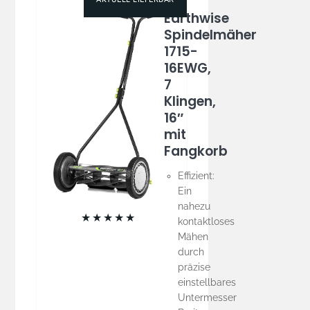
Earthwise
Spindelmäher
1715-
16EWG,
7
Klingen,
16″
mit
Fangkorb
Effizient:
Ein
nahezu
★
★
★
★
★
kontaktloses
Mähen
durch
präzise
einstellbares
Untermesser