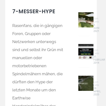
DIY
7-MESSER-HYPE
Baum
Sandk
von:
Geisi
–
3.
Rasenfans, die in gängigen
JUNI
groß,
2021
günst
Foren, Gruppen oder
und
Graphi
Netzwerken unterwegs
perfek
&
im
sind und selbst ihr Grün mit
Co
von:
Garte
Geisi
–
25.
integr
manuellen oder
FEBRUAR
Online
2014
Geld
motorbetriebenen
verdie
Garde
Spindelmähern mähen, die
Sileno
dürften den Hype der
City
von:
Geisi
(Smar
28.
letzten Monate um den
APRIL
–
2020
Mähro
Earthwise
fährt
Rasen
Handspindelmäher der