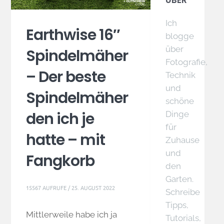
ÜBER
Ich
Earthwise 16″
blogge
über
Spindelmäher
Fotografie,
– Der beste
Technik
und
Spindelmäher
schöne
den ich je
Dinge
für
hatte – mit
Zuhause
und
Fangkorb
den
Garten.
15567 AUFRUFE /
25. AUGUST 2022
Schreibe
Tipps,
Mittlerweile habe ich ja
Tutorials,