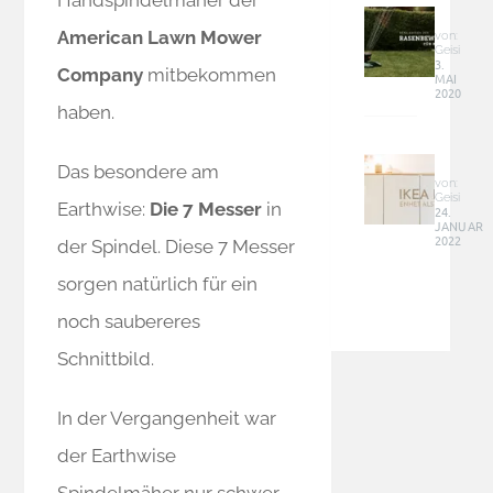
schief
für
an
American Lawn Mower
kleine
von:
die
Geisi
und
3.
Lades
Company
mitbekommen
MAI
schma
–
2020
Fläch
Tipps
haben.
–
Ikea
Siena
Hack
Garde
Das besondere am
–
von:
2100
Geisi
Enhet
Earthwise:
Die 7 Messer
in
24.
JANUAR
Schra
2022
der Spindel. Diese 7 Messer
als
moder
sorgen natürlich für ein
Sideb
für
noch saubereres
Zuhau
Schnittbild.
In der Vergangenheit war
der Earthwise
Spindelmäher nur schwer