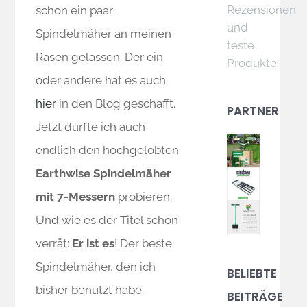
Rezensionen
schon ein paar
und
Spindelmäher an meinen
teste
Rasen gelassen. Der ein
Produkte.
oder andere hat es auch
hier
in den Blog geschafft.
PARTNER
Jetzt durfte ich auch
endlich den hochgelobten
Earthwise Spindelmäher
mit 7-Messern
probieren.
Und wie es der Titel schon
verrät:
Er ist es
! Der beste
Spindelmäher, den ich
BELIEBTE
bisher benutzt habe.
BEITRÄGE