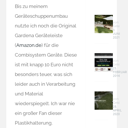
Bis zu meinem
DIY
Geräteschuppenumbau
Baum
Sandk
von:
nutzte ich noch die Original
Geisi
–
3.
JUNI
groß,
Gardena Geräteleiste
2021
günst
(
Amazon.de
) für die
und
Graphi
perfek
Combisystem Geräte. Diese
&
im
Co
von:
Garte
ist mit knapp 10 Euro nicht
Geisi
–
25.
integr
FEBRUAR
Online
besonders teuer, was sich
2014
Geld
leider auch in Verarbeitung
verdie
Garde
und Material
Sileno
City
von:
wiederspiegelt. Ich war nie
Geisi
(Smar
28.
APRIL
–
ein großer Fan dieser
2020
Mähro
fährt
Plastikhalterung.
Rasen