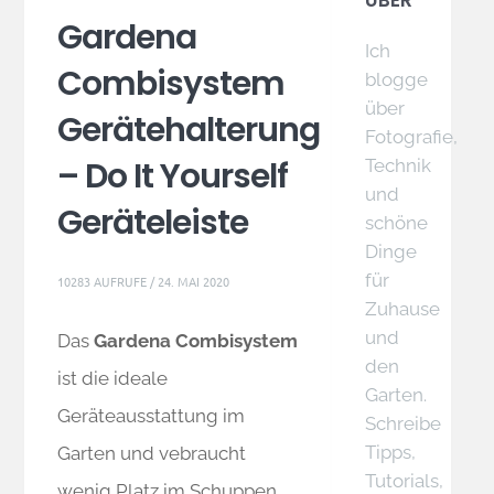
ÜBER
Gardena
Ich
Combisystem
blogge
über
Gerätehalterung
Fotografie,
– Do It Yourself
Technik
und
Geräteleiste
schöne
Dinge
für
10283 AUFRUFE /
24. MAI 2020
Zuhause
und
Das
Gardena Combisystem
den
ist die ideale
Garten.
Geräteausstattung im
Schreibe
Tipps,
Garten und vebraucht
Tutorials,
wenig Platz im Schuppen.