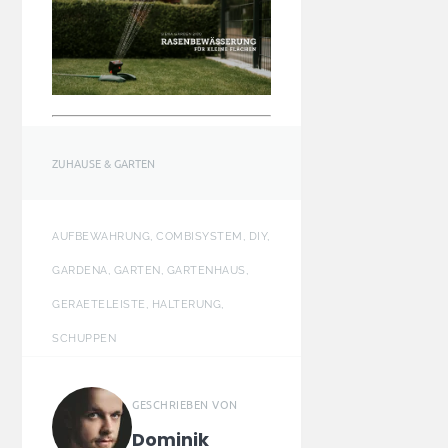
ZUHAUSE & GARTEN
AUFBEWAHRUNG, COMBISYSTEM, DIY,
GARDENA, GARTEN, GARTENHAUS,
GERAETELEISTE, HALTERUNG,
SCHUPPEN
GESCHRIEBEN VON
Dominik