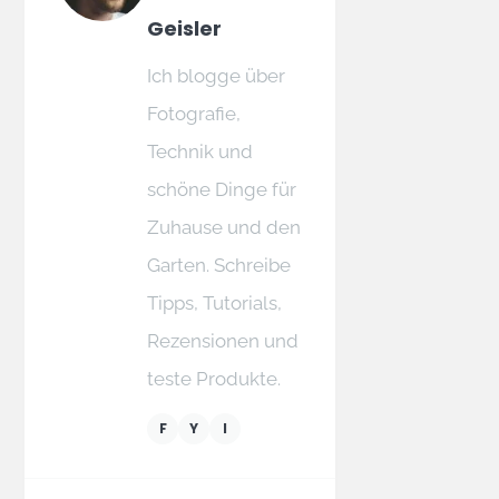
Geisler
Ich blogge über
Fotografie,
Technik und
schöne Dinge für
Zuhause und den
Garten. Schreibe
Tipps, Tutorials,
Rezensionen und
teste Produkte.
F
Y
I