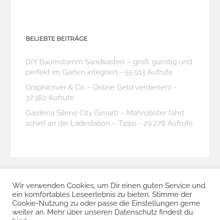
BELIEBTE BEITRÄGE
DIY Baumstamm Sandkasten – groß, günstig und
perfekt im Garten integriert
- 55.913 Aufrufe
Graphicriver & Co – Online Geld verdienen!
-
37.382 Aufrufe
Gardena Sileno City (Smart) – Mähroboter fährt
schief an die Ladestation – Tipps
- 29.278 Aufrufe
Wir verwenden Cookies, um Dir einen guten Service und
ein komfortables Leseerlebnis zu bieten. Stimme der
Cookie-Nutzung zu oder passe die Einstellungen gerne
weiter an. Mehr über unseren Datenschutz findest du