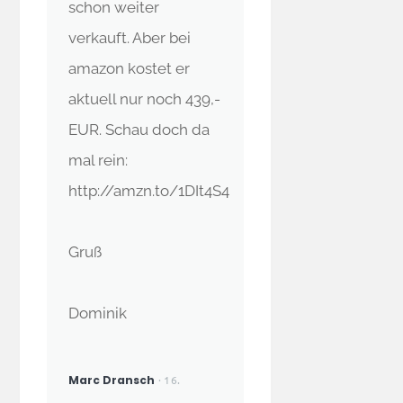
schon weiter
verkauft. Aber bei
amazon kostet er
aktuell nur noch 439,-
EUR. Schau doch da
mal rein:
http://amzn.to/1DIt4S4
Gruß
Dominik
Marc Dransch
· 16.