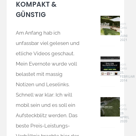
KOMPAKT &
DIY
GÜNSTIG
Baum
Sandk
von:
Geisi
–
3.
Am Anfang hab ich
JUNI
groß,
2021
günst
unfassbar viel gelesen und
und
Graphi
etliche Videos geschaut.
perfek
&
im
Mein Evernote wurde voll
Co
von:
Garte
Geisi
–
25.
integr
belastet mit massig
FEBRUAR
Online
2014
Geld
Notizen und Leselinks.
verdie
Garde
Schnell war klar: Ich will
Sileno
mobil sein und es soll ein
City
von:
Geisi
(Smar
28.
Aufsteckblitz werden. Das
APRIL
–
2020
Mähro
beste Preis-Leistungs-
fährt
Rasen
Verhältnis brachte hier der