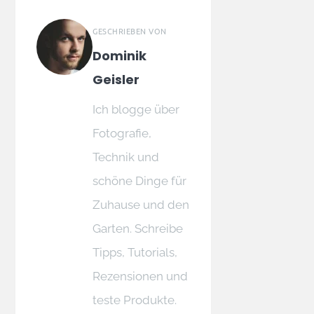
GESCHRIEBEN VON
Dominik
Geisler
Ich blogge über
Fotografie,
Technik und
schöne Dinge für
Zuhause und den
Garten. Schreibe
Tipps, Tutorials,
Rezensionen und
teste Produkte.