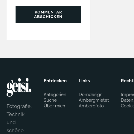
KOMMENTAR
ABSCHICKEN
Entdecken
Links
Recht
Kategorien
Domdesign
Impre
Suche
Ambergmietet
Daten
Fotografie,
Über mich
Ambergfoto
Cooki
Technik
und
schöne