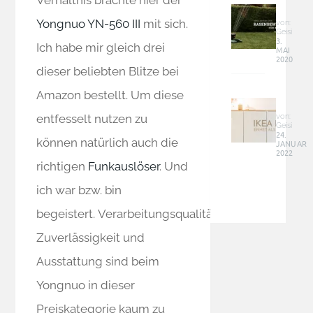
schief
für
an
Yongnuo YN-560 III
mit sich.
kleine
von:
die
Geisi
und
3.
Lades
Ich habe mir gleich drei
MAI
schma
–
2020
Fläch
Tipps
dieser beliebten Blitze bei
–
Ikea
Siena
Amazon bestellt. Um diese
Hack
Garde
–
von:
entfesselt nutzen zu
2100
Geisi
Enhet
24.
können natürlich auch die
JANUAR
Schra
2022
als
richtigen
Funkauslöser
. Und
moder
Sideb
ich war bzw. bin
für
begeistert. Verarbeitungsqualität,
Zuhau
Zuverlässigkeit und
Ausstattung sind beim
Yongnuo in dieser
Preiskategorie kaum zu