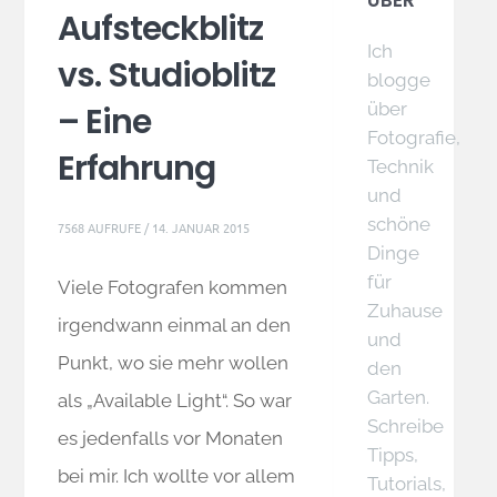
ÜBER
Aufsteckblitz
Ich
vs. Studioblitz
blogge
über
– Eine
Fotografie,
Erfahrung
Technik
und
schöne
7568 AUFRUFE /
14. JANUAR 2015
Dinge
für
Viele Fotografen kommen
Zuhause
irgendwann einmal an den
und
Punkt, wo sie mehr wollen
den
Garten.
als „Available Light“. So war
Schreibe
es jedenfalls vor Monaten
Tipps,
bei mir. Ich wollte vor allem
Tutorials,