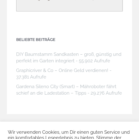
BELIEBTE BEITRÄGE
DIY Baumstamm Sandkasten – groß, günstig und
perfekt im Garten integriert
- 55.902 Aufrufe
Graphicriver & Co – Online Geld verdienen!
-
37.381 Aufrufe
Gardena Sileno City (Smart) – Mähroboter fährt
schief an die Ladestation – Tipps
- 29.276 Aufrufe
Wir verwenden Cookies, um Dir einen guten Service und
ein komfortables Leseerlebnis zu bieten. Stimme der