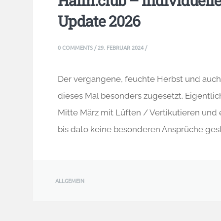
Halm.club – individuelle
Update 2026
0 COMMENTS
/
29. FEBRUAR 2024
/
Der vergangene, feuchte Herbst und auch
dieses Mal besonders zugesetzt. Eigentlich
Mitte März mit Lüften / Vertikutieren un
bis dato keine besonderen Ansprüche gest
ALLGEMEIN