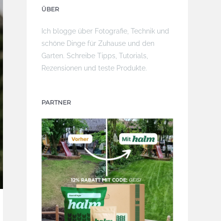
ÜBER
Ich blogge über Fotografie, Technik und
schöne Dinge für Zuhause und den
Garten. Schreibe Tipps, Tutorials,
Rezensionen und teste Produkte.
PARTNER