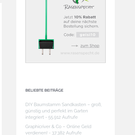
BELIEBTE BEITRÄGE
DIY Baumstamm Sandkasten – groß,
günstig und perfekt im Garten
integriert
- 55.912 Aufrufe
Graphicriver & Co – Online Geld
verdienen!
- 37.382 Aufrufe