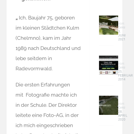
DIY
„
Ich, Baujahr 75, geboren
Baum
Sandk
von:
im kleinen Städtchen Kulm
Geisi
–
3.
JUNI
groß,
(Chelmno), kam im Jahr
2021
günst
und
1989 nach Deutschland und
Graphi
perfek
&
lebe seitdem in
im
Co
von:
Garte
Geisi
Radevormwald.
–
25.
integr
FEBRUAR
Online
2014
Geld
Die ersten Erfahrungen
verdie
Garde
mit Fotografie machte ich
Sileno
City
von:
in der Schule. Der Direktor
Geisi
(Smar
28.
leitete eine Foto-AG, in der
APRIL
–
2020
Mähro
ich mich eingeschrieben
fährt
Rasen