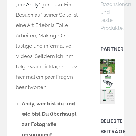
Rezensionen
„
eosAndy
“ genauso. Ein
und
Besuch auf seiner Seite ist
teste
eine Art Erlebnis: Tolle
Produkte.
Arbeiten, Making-Ofs,
lustige und informative
PARTNER
Videos. Seitdem ich ihm
folge war mir klar, er muss
hier mal ein paar Fragen
beantworten:
Andy, wer bist du und
wie bist Du überhaupt
BELIEBTE
zur Fotografie
BEITRÄGE
gekommen?