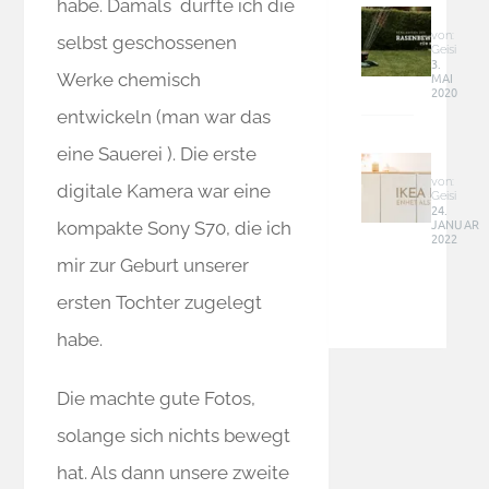
schief
habe. Damals durfte ich die
für
an
kleine
von:
selbst geschossenen
die
Geisi
und
3.
Lades
MAI
Werke chemisch
schma
–
2020
Fläch
Tipps
entwickeln (man war das
–
Ikea
Siena
eine Sauerei ). Die erste
Hack
Garde
–
von:
2100
digitale Kamera war eine
Geisi
Enhet
24.
JANUAR
Schra
kompakte Sony S70, die ich
2022
als
mir zur Geburt unserer
moder
Sideb
ersten Tochter zugelegt
für
Zuhau
habe.
Die machte gute Fotos,
solange sich nichts bewegt
hat. Als dann unsere zweite