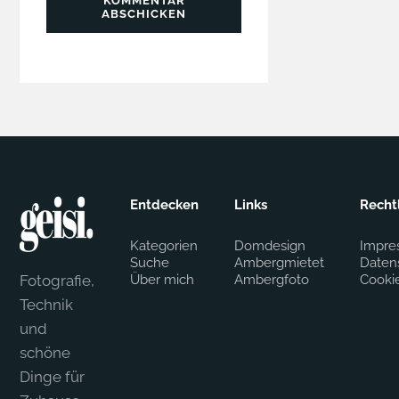
KOMMENTAR
ABSCHICKEN
Entdecken
Links
Recht
Kategorien
Domdesign
Impre
Suche
Ambergmietet
Daten
Fotografie,
Über mich
Ambergfoto
Cooki
Technik
und
schöne
Dinge für