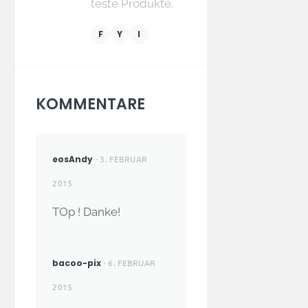
teste Produkte.
F
Y
I
KOMMENTARE
eosAndy
· 3. FEBRUAR
2015
TOp ! Danke!
bacoo-pix
· 6. FEBRUAR
2015