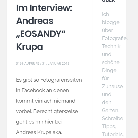
ÜBER
Im Interview:
Ich
Andreas
blogge
über
„EOSANDY“
Fotografie,
Krupa
Technik
und
schöne
5169 AUFRUFE /
31. JANUAR 2015
Dinge
für
Es gibt so Fotografenseiten
Zuhause
in Facebook an denen
und
kommt einfach niemand
den
Garten.
vorbei. Berechtigterweise
Schreibe
geht es mir hier bei
Tipps,
Andreas Krupa aka.
Tutorials,