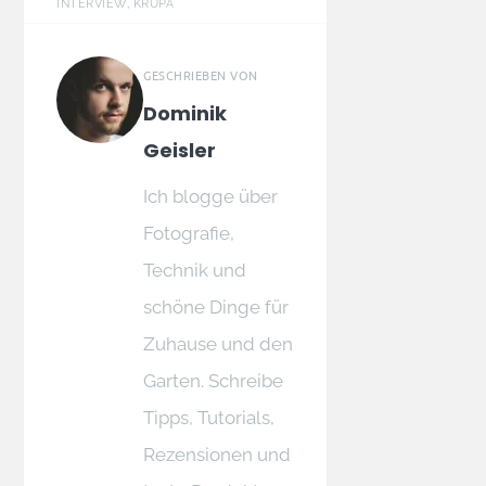
INTERVIEW, KRUPA
GESCHRIEBEN VON
Dominik
Geisler
Ich blogge über
Fotografie,
Technik und
schöne Dinge für
Zuhause und den
Garten. Schreibe
Tipps, Tutorials,
Rezensionen und