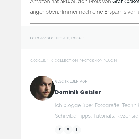
Amazon hat aktuell den Preis von
Grafikpak
angehoben. (Immer noch eine Ersparnis von 
FOTO & VIDEO
,
TIPS & TUTORIALS
GOOGLE, NIK-COLLECTION, PHOTOSHOP, PLUGIN
GESCHRIEBEN VON
Dominik Geisler
Ich blogge über Fotografie, Techn
Schreibe Tipps, Tutorials, Rezensi
F
Y
I