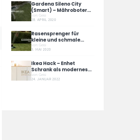
Gardena Sileno City
(Smart) – Mähroboter
fährt schief an die
von: Geisi
28. APRIL 2020
Ladestation – Tipps
Rasensprenger für
kleine und schmale
Flächen – Siena Garden
von: Geisi
3. MAI 2020
2100
Ikea Hack – Enhet
Schrank als modernes
Sideboard für Zuhause
von: Geisi
24. JANUAR 2022