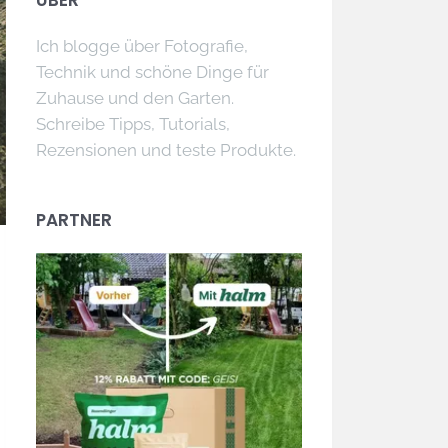
ÜBER
Ich blogge über Fotografie,
Technik und schöne Dinge für
Zuhause und den Garten.
Schreibe Tipps, Tutorials,
Rezensionen und teste Produkte.
PARTNER