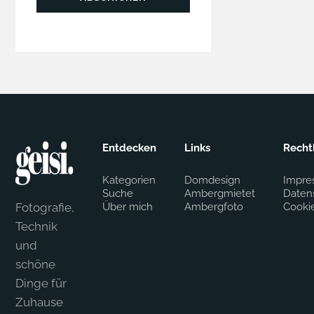
Entdecken
Links
Recht
Kategorien
Domdesign
Impre
Suche
Ambergmietet
Daten
Fotografie,
Über mich
Ambergfoto
Cooki
Technik
und
schöne
Dinge für
Zuhause