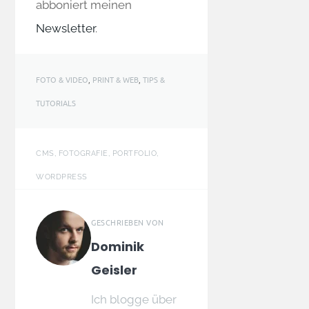
abboniert meinen
Newsletter
.
FOTO & VIDEO
,
PRINT & WEB
,
TIPS &
TUTORIALS
CMS, FOTOGRAFIE, PORTFOLIO,
WORDPRESS
GESCHRIEBEN VON
Dominik
Geisler
Ich blogge über