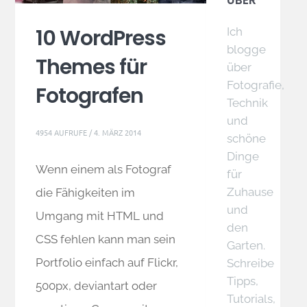
ÜBER
10 WordPress
Ich
blogge
Themes für
über
Fotografie,
Fotografen
Technik
und
4954 AUFRUFE /
4. MÄRZ 2014
schöne
Dinge
Wenn einem als Fotograf
für
Zuhause
die Fähigkeiten im
und
Umgang mit HTML und
den
CSS fehlen kann man sein
Garten.
Portfolio einfach auf Flickr,
Schreibe
Tipps,
500px, deviantart oder
Tutorials,