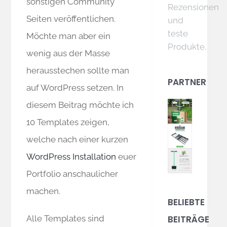
sonstigen Community
Rezensionen
Seiten veröffentlichen.
und
teste
Möchte man aber ein
Produkte.
wenig aus der Masse
herausstechen sollte man
PARTNER
auf WordPress setzen. In
diesem Beitrag möchte ich
10 Templates zeigen,
welche nach einer kurzen
WordPress Installation
euer
Portfolio anschaulicher
machen.
BELIEBTE
BEITRÄGE
Alle Templates sind