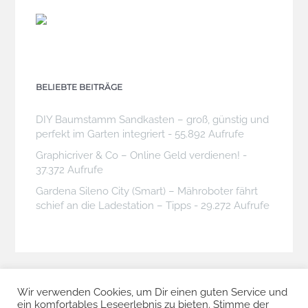
BELIEBTE BEITRÄGE
DIY Baumstamm Sandkasten – groß, günstig und
perfekt im Garten integriert
- 55.892 Aufrufe
Graphicriver & Co – Online Geld verdienen!
-
37.372 Aufrufe
Gardena Sileno City (Smart) – Mähroboter fährt
schief an die Ladestation – Tipps
- 29.272 Aufrufe
Wir verwenden Cookies, um Dir einen guten Service und
ein komfortables Leseerlebnis zu bieten. Stimme der