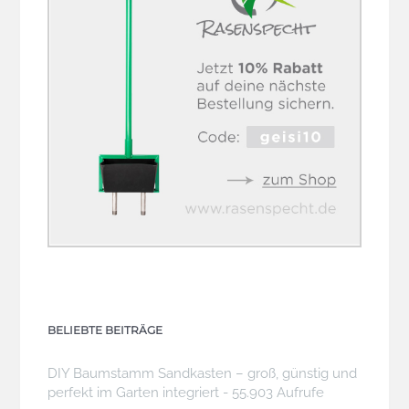
BELIEBTE BEITRÄGE
DIY Baumstamm Sandkasten – groß, günstig und
perfekt im Garten integriert
- 55.903 Aufrufe