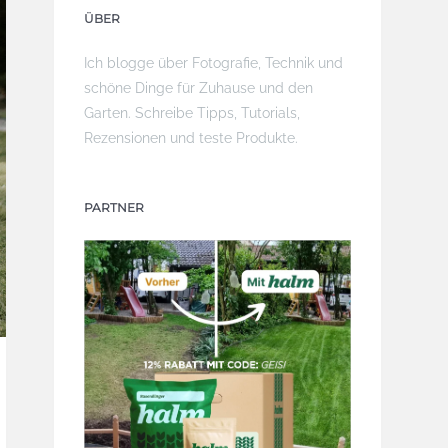
ÜBER
Ich blogge über Fotografie, Technik und
schöne Dinge für Zuhause und den
Garten. Schreibe Tipps, Tutorials,
Rezensionen und teste Produkte.
PARTNER