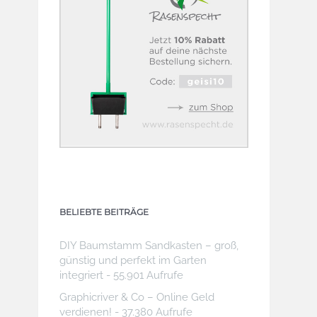
BELIEBTE BEITRÄGE
DIY Baumstamm Sandkasten – groß,
günstig und perfekt im Garten
integriert
- 55.901 Aufrufe
Graphicriver & Co – Online Geld
verdienen!
- 37.380 Aufrufe