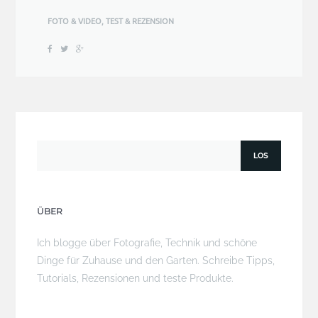
FOTO & VIDEO
,
TEST & REZENSION
ÜBER
Ich blogge über Fotografie, Technik und schöne
Dinge für Zuhause und den Garten. Schreibe Tipps,
Tutorials, Rezensionen und teste Produkte.