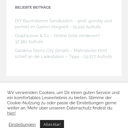
BELIEBTE BEITRÄGE
DIY Baumstamm Sandkasten – groß, günstig und
perfekt im Garten integriert
- 55.910 Aufrufe
Graphicriver & Co – Online Geld verdienen!
-
37.382 Aufrufe
Gardena Sileno City (Smart) – Mähroboter fährt
schief an die Ladestation – Tipps
- 29.277 Aufrufe
Wir verwenden Cookies, um Dir einen guten Service und
ein komfortables Leseerlebnis zu bieten. Stimme der
Cookie-Nutzung zu oder passe die Einstellungen gerne
weiter an. Mehr über unseren Datenschutz findest du
hier!
© 2026
DOMDESIGN | DOMINIK GEISLER
IMPRESSUM
|
DATENSCHUTZ
Einstellungen
Alles klar!