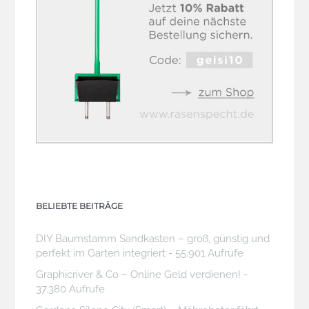
BELIEBTE BEITRÄGE
DIY Baumstamm Sandkasten – groß, günstig und
perfekt im Garten integriert
- 55.901 Aufrufe
Graphicriver & Co – Online Geld verdienen!
-
37.380 Aufrufe